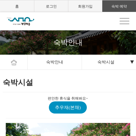
홈
로그인
회원가입
숙박 예약
숙박안내
숙박안내
숙박시설
숙박시설
편안한 휴식을 취해봐요~
추우재(본채)
본문